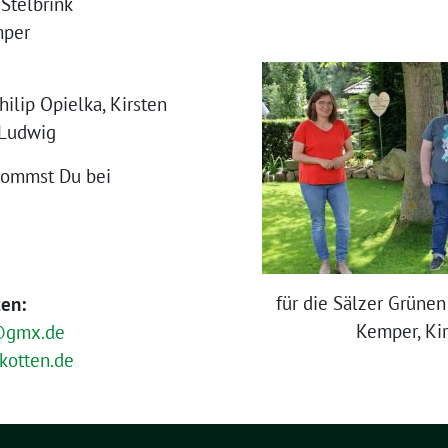
 Stelbrink
mper
hilip Opielka, Kirsten
 Ludwig
kommst Du bei
für die Sälzer Grünen
en:
Kemper, Ki
@gmx.de
kotten.de