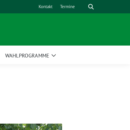
Suche
Kontakt
Termine
WAHLPROGRAMME
eige
Zeige
ntermenü
Untermenü