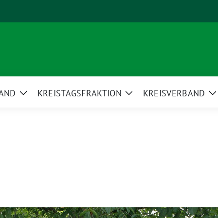
AND
KREISTAGSFRAKTION
KREISVERBAND
Zeige
Zeige
Z
Untermenü
Untermenü
U